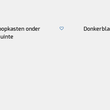
oopkasten onder
Donkerbl
0
uinte