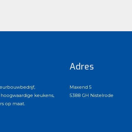
Adres
ieurbouwbedrijf,
Maxend 5
n, hoogwaardige keukens,
5388 GH Nistelrode
rs op maat.
06 13 38 93 69