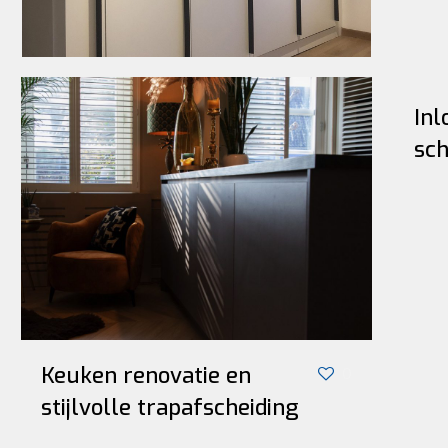
Inl
sch
Keuken renovatie en
0
stijlvolle trapafscheiding