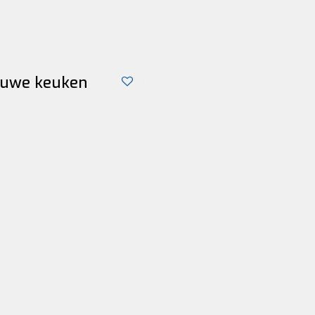
auwe keuken
1