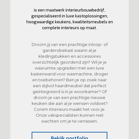
is een maatwerk interieurbouwbedrijf,
gespecialiseerd in luxe kastoplossingen,
hoogwaardige keukens, kwaliteitsmeubels en
complete interieurs op maat.
Droom jij van een prachtige inloop- of
garderobekast waarin al je
kledingstukken en accessoires
overzichtelijk geordend zijn? Wil je je
wasruimte upgraden met een luxe
kastenwand voor wasmachine, droger
en toebehoren? Ben je op zoek naar
een stijlvol haardmeubel dat perfect
geïntegreerd is in je woonkamer? Of
droom je van een prachtige nieuwe
keuken die aan al je wensen voldoet?
Corem Interieurs maakt het voor je.
Onze vakspecialisten kunnen niet
wachten om je te verrassen.
Bekijk portfolio